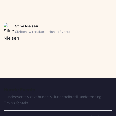
Stine Nielsen
Skribent & redaktør · Hunde Events
Hunde Events
Hundeevents
Aktivt hundeliv
Hundehelbred
Hundetræning
Om os
Kontakt